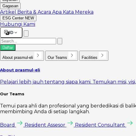
Gagasan
Artikel
Berita & Acara
Apa Kata Mereka
ESG Center
NEW
Hubungi Kami
ID
Daftar
About prasmul-eli
Our Teams
Facilities
About prasmul-eli
Pelajari lebih jauh tentang siapa kami. Temukan misi, vi
Our Teams
Temui para ahli dan profesional yang berdedikasi di bal
membimbing Anda di setiap langkah.
Board
Resident Assesor
Resident Consultant