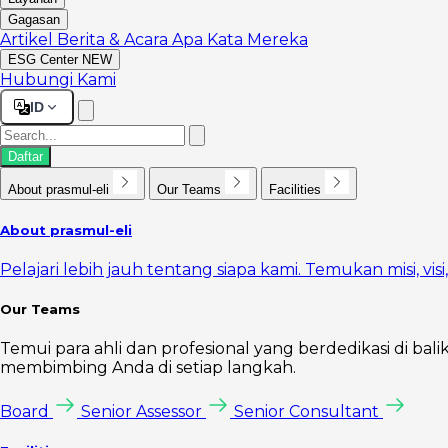
Gagasan
Artikel
Berita & Acara
Apa Kata Mereka
ESG Center
NEW
Hubungi Kami
ID
Daftar
About prasmul-eli
Our Teams
Facilities
About prasmul-eli
Pelajari lebih jauh tentang siapa kami. Temukan misi, vi
Our Teams
Temui para ahli dan profesional yang berdedikasi di bal
membimbing Anda di setiap langkah.
Board
Senior Assessor
Senior Consultant