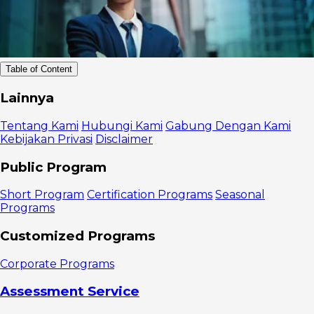
Table of Content
Mengapa
Lainnya
Prioritas itu
Penting?
Tentang Kami
Hubungi Kami
Gabung Dengan Kami
Cara
Kebijakan Privasi
Disclaimer
Mengubah
Skala Prioritas
Public Program
yang Efektif
1. Tidak
Short Program
Certification Programs
Seasonal
menganggap
Programs
perubahan
prioritas
Customized Programs
secara
personal
Corporate Programs
2.
Pertahankan
Assessment Service
fokus dan
manajemen