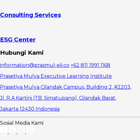
risiko
3.
Consulting Services
Lakukan
komunikasi
yang jelas
dengan
manajemen
ESG Center
4.
Manfaatkan
Hubungi Kami
software atau
tools yang
information@prasmul-eli.co
+62 811 1991 1168
tepat
5. Amati
Prasetiya Mulya Executive Learning Institute
perkembangan
proyek
Prasetiya Mulya Cilandak Campus, Building 2, #2203,
dengan
Jl. R.A Kartini (TB. Simatupang), Cilandak Barat,
cermat
Jakarta 12430 Indonesia
Sosial Media Kami