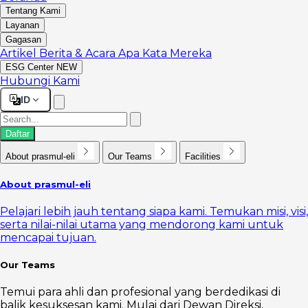
Tentang Kami
Layanan
Gagasan
Artikel
Berita & Acara
Apa Kata Mereka
ESG Center
NEW
Hubungi Kami
ID
Daftar
About prasmul-eli
Our Teams
Facilities
About prasmul-eli
Pelajari lebih jauh tentang siapa kami. Temukan misi, visi,
serta nilai-nilai utama yang mendorong kami untuk
mencapai tujuan.
Our Teams
Temui para ahli dan profesional yang berdedikasi di
balik kesuksesan kami. Mulai dari Dewan Direksi,