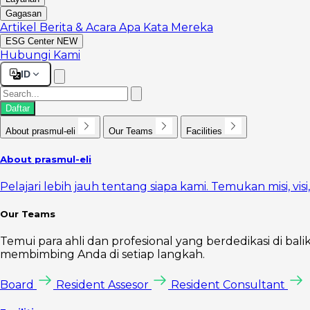
Gagasan
Artikel
Berita & Acara
Apa Kata Mereka
ESG Center
NEW
Hubungi Kami
ID
Daftar
About prasmul-eli
Our Teams
Facilities
About prasmul-eli
Pelajari lebih jauh tentang siapa kami. Temukan misi, vi
Our Teams
Temui para ahli dan profesional yang berdedikasi di bal
membimbing Anda di setiap langkah.
Board
Resident Assesor
Resident Consultant