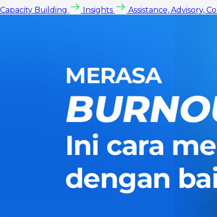
Capacity Building
Insights
Assistance, Advisory, C