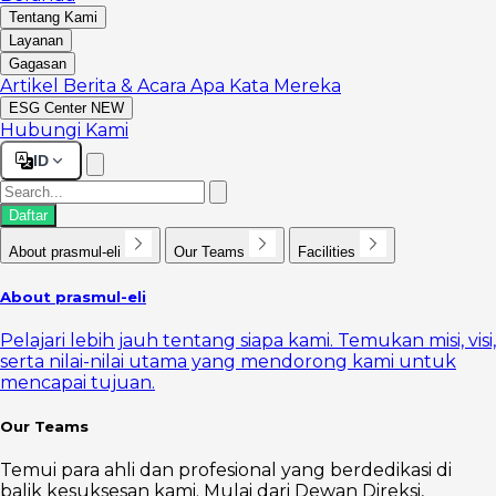
Tentang Kami
Layanan
Gagasan
Artikel
Berita & Acara
Apa Kata Mereka
ESG Center
NEW
Hubungi Kami
ID
Daftar
About prasmul-eli
Our Teams
Facilities
About prasmul-eli
Pelajari lebih jauh tentang siapa kami. Temukan misi, visi,
serta nilai-nilai utama yang mendorong kami untuk
mencapai tujuan.
Our Teams
Temui para ahli dan profesional yang berdedikasi di
balik kesuksesan kami. Mulai dari Dewan Direksi,