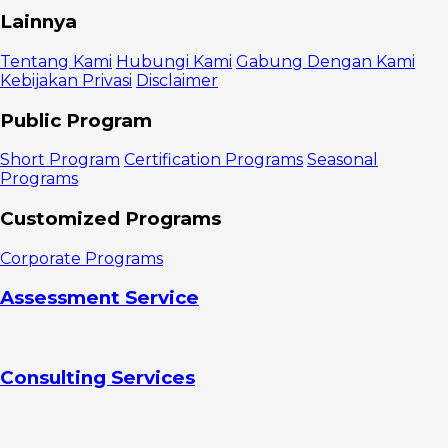
Manfaat
Lainnya
Program
Pelatihan
Tentang Kami
Hubungi Kami
Gabung Dengan Kami
Kerja
Kebijakan Privasi
Disclaimer
Bersertifikat
1.
Public Program
Mendapatkan
skill baru
Short Program
Certification Programs
Seasonal
2.
Programs
Memperbesar
peluang
Customized Programs
mendapatkan
pekerjaan
Corporate Programs
idaman
3.
Assessment Service
Membuka
kesempatan
promosi naik
jabatan
Consulting Services
4.
Memperluas
koneksi
5.