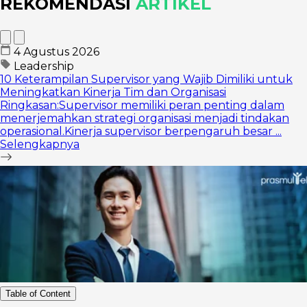
REKOMENDASI
ARTIKEL
4 Agustus 2026
Leadership
10 Keterampilan Supervisor yang Wajib Dimiliki untuk
Meningkatkan Kinerja Tim dan Organisasi
Ringkasan:Supervisor memiliki peran penting dalam
menerjemahkan strategi organisasi menjadi tindakan
operasional.Kinerja supervisor berpengaruh besar ...
Selengkapnya
Table of Content