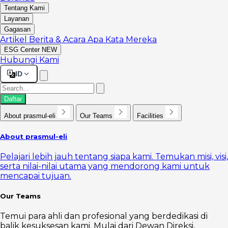
Tentang Kami
Layanan
Gagasan
Artikel
Berita & Acara
Apa Kata Mereka
ESG Center
NEW
Hubungi Kami
ID
Daftar
About prasmul-eli
Our Teams
Facilities
About prasmul-eli
Pelajari lebih jauh tentang siapa kami. Temukan misi, visi,
serta nilai-nilai utama yang mendorong kami untuk
mencapai tujuan.
Our Teams
Temui para ahli dan profesional yang berdedikasi di
balik kesuksesan kami. Mulai dari Dewan Direksi,