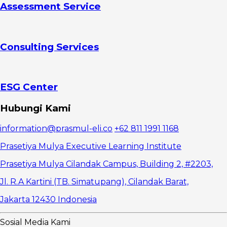
Assessment Service
Mengadaptasi
Value
Proposition
Canvas
Consulting Services
3.
Temukan
Pembeda
4. Riset
Tentang
ESG Center
Kompetitor
5.
Hubungi Kami
Perhatikan
USP dari
information@prasmul-eli.co
+62 811 1991 1168
Brand Besar
Prasetiya Mulya Executive Learning Institute
Prasetiya Mulya Cilandak Campus, Building 2, #2203,
Jl. R.A Kartini (TB. Simatupang), Cilandak Barat,
Jakarta 12430 Indonesia
Sosial Media Kami