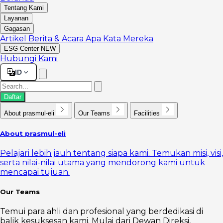
Tentang Kami
Layanan
Gagasan
Artikel
Berita & Acara
Apa Kata Mereka
ESG Center
NEW
Hubungi Kami
ID
Daftar
About prasmul-eli
Our Teams
Facilities
About prasmul-eli
Pelajari lebih jauh tentang siapa kami. Temukan misi, visi,
serta nilai-nilai utama yang mendorong kami untuk
mencapai tujuan.
Our Teams
Temui para ahli dan profesional yang berdedikasi di
balik kesuksesan kami. Mulai dari Dewan Direksi,