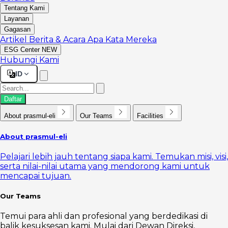
Tentang Kami
Layanan
Gagasan
Artikel
Berita & Acara
Apa Kata Mereka
ESG Center
NEW
Hubungi Kami
ID
Daftar
About prasmul-eli
Our Teams
Facilities
About prasmul-eli
Pelajari lebih jauh tentang siapa kami. Temukan misi, visi,
serta nilai-nilai utama yang mendorong kami untuk
mencapai tujuan.
Our Teams
Temui para ahli dan profesional yang berdedikasi di
balik kesuksesan kami. Mulai dari Dewan Direksi,