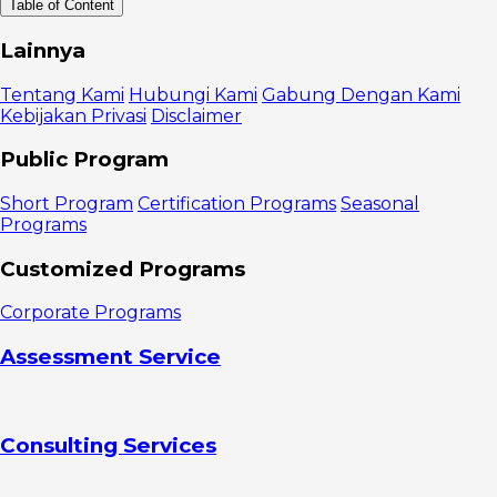
Table of Content
Mengapa
Lainnya
Anda harus
mengukur
Tentang Kami
Hubungi Kami
Gabung Dengan Kami
sensitivitas
Kebijakan Privasi
Disclaimer
harga?
Cara
Public Program
menemukan
sensitivitas
Short Program
Certification Programs
Seasonal
harga
Programs
1. Cost-
plus pricing
Customized Programs
2.
Competitive
Corporate Programs
pricing
Assessment Service
Consulting Services