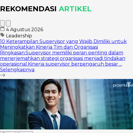
REKOMENDASI
ARTIKEL
4 Agustus 2026
Leadership
10 Keterampilan Supervisor yang Wajib Dimiliki untuk
Meningkatkan Kinerja Tim dan Organisasi
Ringkasan:Supervisor memiliki peran penting dalam
menerjemahkan strategi organisasi menjadi tindakan
operasional.Kinerja supervisor berpengaruh besar ...
Selengkapnya