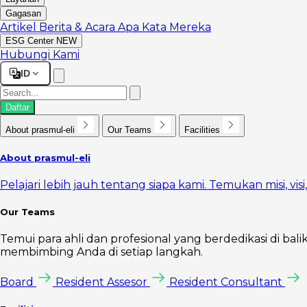
Gagasan
Artikel
Berita & Acara
Apa Kata Mereka
ESG Center
NEW
Hubungi Kami
ID
Daftar
About prasmul-eli
Our Teams
Facilities
About prasmul-eli
Pelajari lebih jauh tentang siapa kami. Temukan misi, vi
Our Teams
Temui para ahli dan profesional yang berdedikasi di bal
membimbing Anda di setiap langkah.
Board
Resident Assesor
Resident Consultant