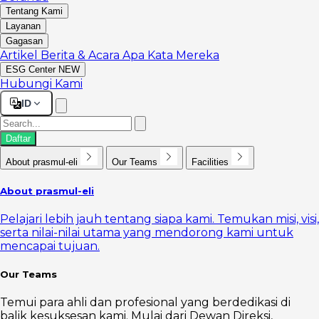
Tentang Kami
Layanan
Gagasan
Artikel
Berita & Acara
Apa Kata Mereka
ESG Center
NEW
Hubungi Kami
ID
Daftar
About prasmul-eli
Our Teams
Facilities
About prasmul-eli
Pelajari lebih jauh tentang siapa kami. Temukan misi, visi,
serta nilai-nilai utama yang mendorong kami untuk
mencapai tujuan.
Our Teams
Temui para ahli dan profesional yang berdedikasi di
balik kesuksesan kami. Mulai dari Dewan Direksi,