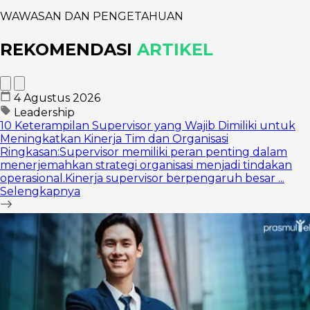
WAWASAN DAN PENGETAHUAN
REKOMENDASI
ARTIKEL
4 Agustus 2026
Leadership
10 Keterampilan Supervisor yang Wajib Dimiliki untuk
Meningkatkan Kinerja Tim dan Organisasi
Ringkasan:Supervisor memiliki peran penting dalam
menerjemahkan strategi organisasi menjadi tindakan
operasional.Kinerja supervisor berpengaruh besar ...
Selengkapnya