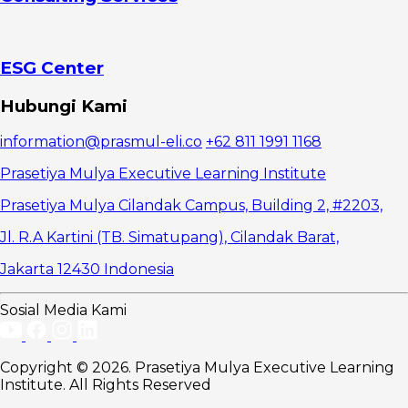
pembayaran
tepat waktu
4. Ketahui
biaya
ESG Center
operasional
harian
Hubungi Kami
5.
Perbarui
information@prasmul-eli.co
+62 811 1991 1168
catatan
akuntansi
Prasetiya Mulya Executive Learning Institute
6.
Memenuhi
Prasetiya Mulya Cilandak Campus, Building 2, #2203,
tenggat
Jl. R.A Kartini (TB. Simatupang), Cilandak Barat,
waktu pajak
7.
Jakarta 12430 Indonesia
Dapatkan
pendanaan
yang tepat
Sosial Media Kami
Copyright © 2026. Prasetiya Mulya Executive Learning
Institute. All Rights Reserved