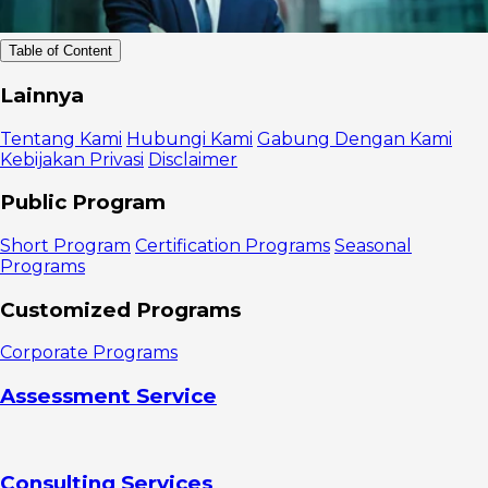
Table of Content
Fungsi
Lainnya
Financial
Management
Tentang Kami
Hubungi Kami
Gabung Dengan Kami
dalam
Kebijakan Privasi
Disclaimer
Perusahaan
Cara
Public Program
Meningkatkan
Financial
Short Program
Certification Programs
Seasonal
Management
Programs
untuk
Pencapaian
Customized Programs
Tujuan
1. Memiliki
Corporate Programs
rencana bisnis
yang jelas
Assessment Service
2. Pantau
kondisi
keuangan
3.
Consulting Services
Pastikan