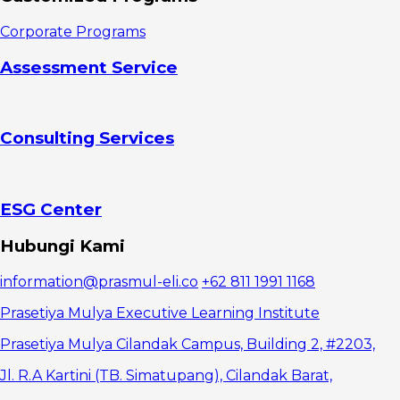
Gaya
Laissez-Faire
Corporate Programs
Assessment Service
Consulting Services
ESG Center
Hubungi Kami
information@prasmul-eli.co
+62 811 1991 1168
Prasetiya Mulya Executive Learning Institute
Prasetiya Mulya Cilandak Campus, Building 2, #2203,
Jl. R.A Kartini (TB. Simatupang), Cilandak Barat,