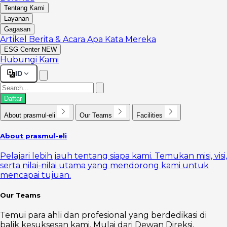
Tentang Kami
Layanan
Gagasan
Artikel
Berita & Acara
Apa Kata Mereka
ESG Center
NEW
Hubungi Kami
ID
Daftar
About prasmul-eli
Our Teams
Facilities
About prasmul-eli
Pelajari lebih jauh tentang siapa kami. Temukan misi, visi,
serta nilai-nilai utama yang mendorong kami untuk
mencapai tujuan.
Our Teams
Temui para ahli dan profesional yang berdedikasi di
balik kesuksesan kami. Mulai dari Dewan Direksi,