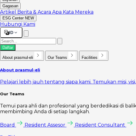
Gagasan
Artikel
Berita & Acara
Apa Kata Mereka
ESG Center
NEW
Hubungi Kami
ID
Daftar
About prasmul-eli
Our Teams
Facilities
About prasmul-eli
Pelajari lebih jauh tentang siapa kami. Temukan misi, vi
Our Teams
Temui para ahli dan profesional yang berdedikasi di bal
membimbing Anda di setiap langkah.
Board
Resident Assesor
Resident Consultant