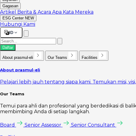
Gagasan
Artikel
Berita & Acara
Apa Kata Mereka
ESG Center
NEW
Hubungi Kami
ID
Daftar
About prasmul-eli
Our Teams
Facilities
About prasmul-eli
Pelajari lebih jauh tentang siapa kami. Temukan misi, vi
Our Teams
Temui para ahli dan profesional yang berdedikasi di bal
membimbing Anda di setiap langkah.
Board
Senior Assessor
Senior Consultant