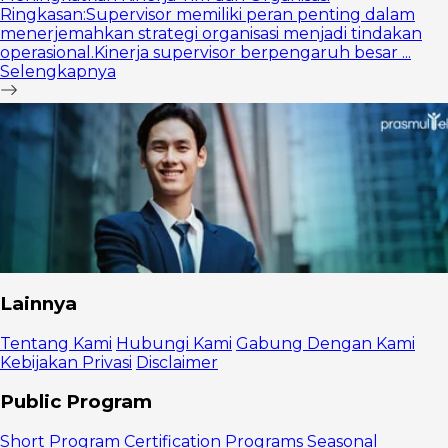
Ringkasan:Supervisor memiliki peran penting dalam
menerjemahkan strategi organisasi menjadi tindakan
operasional.Kinerja supervisor berpengaruh besar ...
Selengkapnya
Lainnya
Tentang Kami
Hubungi Kami
Gabung Dengan Kami
Kebijakan Privasi
Disclaimer
Public Program
Short Program
Certification Programs
Seasonal