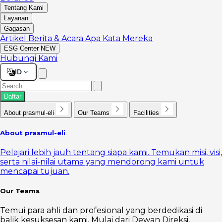
Tentang Kami
Layanan
Gagasan
Artikel
Berita & Acara
Apa Kata Mereka
ESG Center
NEW
Hubungi Kami
ID
Daftar
About prasmul-eli
Our Teams
Facilities
About prasmul-eli
Pelajari lebih jauh tentang siapa kami. Temukan misi, visi,
serta nilai-nilai utama yang mendorong kami untuk
mencapai tujuan.
Our Teams
Temui para ahli dan profesional yang berdedikasi di
balik kesuksesan kami. Mulai dari Dewan Direksi,