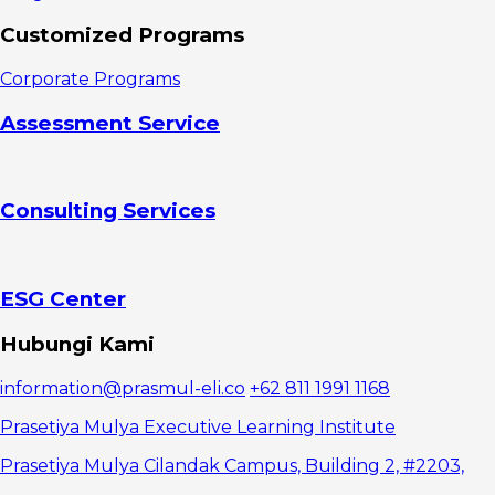
seksama
Mendorong
Customized Programs
dialog dua
arah di
Corporate Programs
perusahaan
Adakan
Assessment Service
forum
Menghadiri
acara kantor
Bekerja
Consulting Services
bersama-
sama
ESG Center
Hubungi Kami
information@prasmul-eli.co
+62 811 1991 1168
Prasetiya Mulya Executive Learning Institute
Prasetiya Mulya Cilandak Campus, Building 2, #2203,