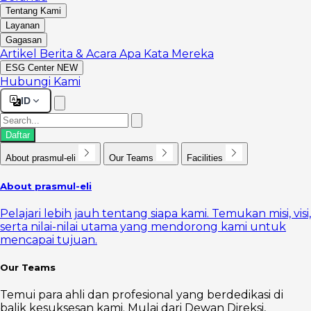
Tentang Kami
Layanan
Gagasan
Artikel
Berita & Acara
Apa Kata Mereka
ESG Center
NEW
Hubungi Kami
ID
Daftar
About prasmul-eli
Our Teams
Facilities
About prasmul-eli
Pelajari lebih jauh tentang siapa kami. Temukan misi, visi,
serta nilai-nilai utama yang mendorong kami untuk
mencapai tujuan.
Our Teams
Temui para ahli dan profesional yang berdedikasi di
balik kesuksesan kami. Mulai dari Dewan Direksi,