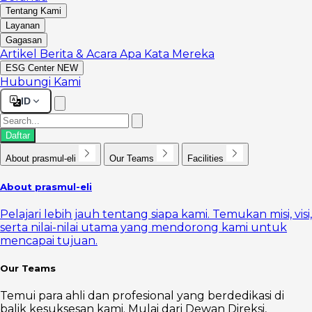
Tentang Kami
Layanan
Gagasan
Artikel
Berita & Acara
Apa Kata Mereka
ESG Center
NEW
Hubungi Kami
ID
Daftar
About prasmul-eli
Our Teams
Facilities
About prasmul-eli
Pelajari lebih jauh tentang siapa kami. Temukan misi, visi,
serta nilai-nilai utama yang mendorong kami untuk
mencapai tujuan.
Our Teams
Temui para ahli dan profesional yang berdedikasi di
balik kesuksesan kami. Mulai dari Dewan Direksi,