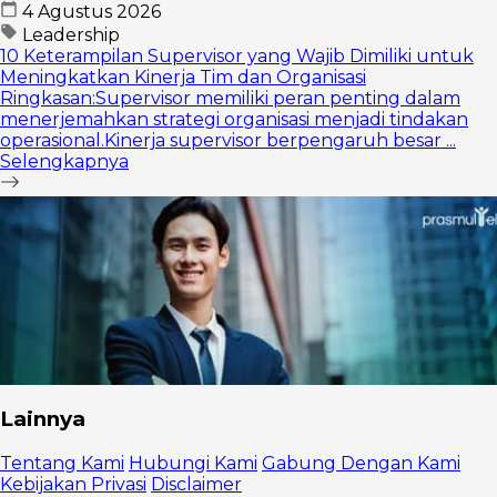
4 Agustus 2026
Leadership
10 Keterampilan Supervisor yang Wajib Dimiliki untuk
Meningkatkan Kinerja Tim dan Organisasi
Ringkasan:Supervisor memiliki peran penting dalam
menerjemahkan strategi organisasi menjadi tindakan
operasional.Kinerja supervisor berpengaruh besar ...
Selengkapnya
Lainnya
Tentang Kami
Hubungi Kami
Gabung Dengan Kami
Kebijakan Privasi
Disclaimer