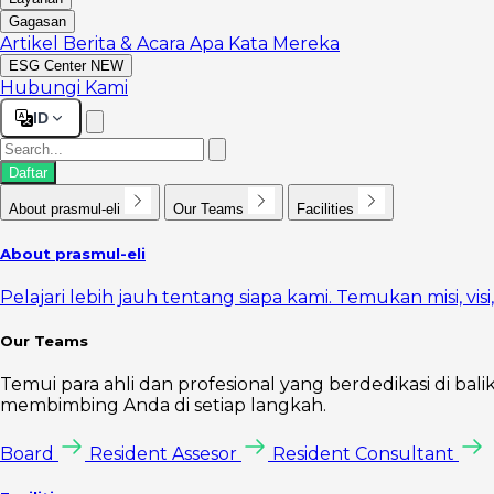
Gagasan
Artikel
Berita & Acara
Apa Kata Mereka
ESG Center
NEW
Hubungi Kami
ID
Daftar
About prasmul-eli
Our Teams
Facilities
About prasmul-eli
Pelajari lebih jauh tentang siapa kami. Temukan misi, vi
Our Teams
Temui para ahli dan profesional yang berdedikasi di bal
membimbing Anda di setiap langkah.
Board
Resident Assesor
Resident Consultant