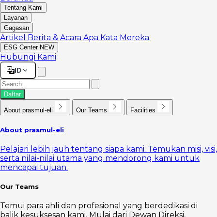
Tentang Kami
Layanan
Gagasan
Artikel
Berita & Acara
Apa Kata Mereka
ESG Center
NEW
Hubungi Kami
ID
Daftar
About prasmul-eli
Our Teams
Facilities
About prasmul-eli
Pelajari lebih jauh tentang siapa kami. Temukan misi, visi,
serta nilai-nilai utama yang mendorong kami untuk
mencapai tujuan.
Our Teams
Temui para ahli dan profesional yang berdedikasi di
balik kesuksesan kami. Mulai dari Dewan Direksi,