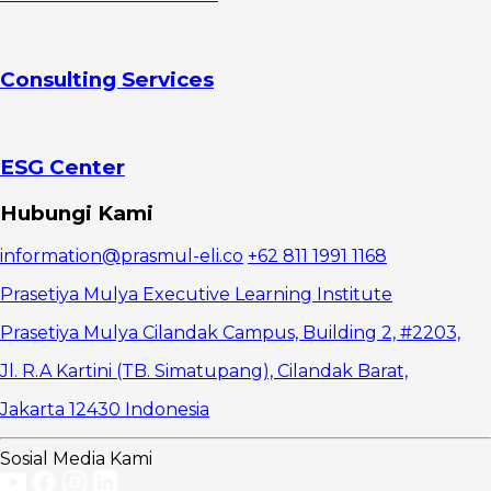
kinerja tim
4.
Meningkatnya
Consulting Services
keyakinan
dalam
forecasting
5. Efisiensi
yang lebih
ESG Center
besar
Hubungi Kami
information@prasmul-eli.co
+62 811 1991 1168
Prasetiya Mulya Executive Learning Institute
Prasetiya Mulya Cilandak Campus, Building 2, #2203,
Jl. R.A Kartini (TB. Simatupang), Cilandak Barat,
Jakarta 12430 Indonesia
Sosial Media Kami