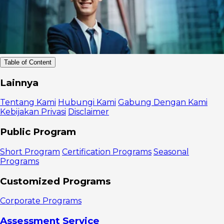
Table of Content
Apa Itu
Lainnya
Continuous
Planning?
Tentang Kami
Hubungi Kami
Gabung Dengan Kami
Manfaat
Kebijakan Privasi
Disclaimer
Continuous
Planning
Public Program
1. Proses
penganggaran
Short Program
Certification Programs
Seasonal
yang lebih
Programs
lancar
2.
Customized Programs
Komunikasi
yang lebih
Corporate Programs
baik
3.
Assessment Service
Peningkatan