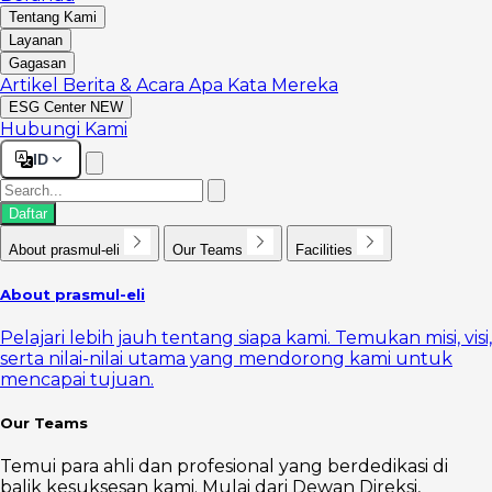
Tentang Kami
Layanan
Gagasan
Artikel
Berita & Acara
Apa Kata Mereka
ESG Center
NEW
Hubungi Kami
ID
Daftar
About prasmul-eli
Our Teams
Facilities
About prasmul-eli
Pelajari lebih jauh tentang siapa kami. Temukan misi, visi,
serta nilai-nilai utama yang mendorong kami untuk
mencapai tujuan.
Our Teams
Temui para ahli dan profesional yang berdedikasi di
balik kesuksesan kami. Mulai dari Dewan Direksi,