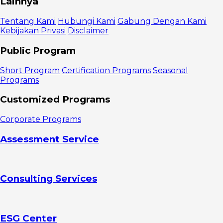
Lainnya
Melacak
Customer
Tentang Kami
Hubungi Kami
Gabung Dengan Kami
Engagement
Kebijakan Privasi
Disclaimer
metrik
Memahami
Public Program
perasaan
pelanggan
Short Program
Certification Programs
Seasonal
Mengidentifikasi
Programs
kekuatan dan
kelemahan
Customized Programs
bisnis
Mengadopsi
Corporate Programs
pendekatan
yang lebih
Assessment Service
strategis
Meningkatkan
Pengambilan
Keputusan
Consulting Services
Keberhasilan
Metrik
Keterlibatan
Pelanggan
yang Penting
ESG Center