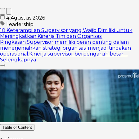
4 Agustus 2026
Leadership
10 Keterampilan Supervisor yang Wajib Dimiliki untuk
Meningkatkan Kinerja Tim dan Organisasi
Ringkasan:Supervisor memiliki peran penting dalam
menerjemahkan strategi organisasi menjadi tindakan
operasional.Kinerja supervisor berpengaruh besar ...
Selengkapnya
Table of Content
Keuntungan