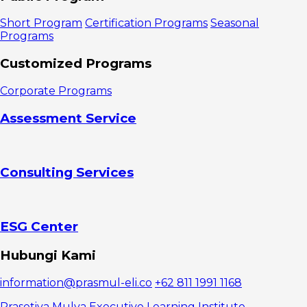
B2C dan
Contohnya
Short Program
Certification Programs
Seasonal
1. Direct
Programs
Sellers
2. Online
Customized Programs
Intermediaries
3.
Corporate Programs
Advertising
Content
Assessment Service
4. Berbasis
Komunitas
5. Fees
and
Consulting Services
subscriptions
Strategi
Membangun
Bisnis B2C
1. Buat
ESG Center
konten yang
menarik
Hubungi Kami
2. Pahami
bagaimana
information@prasmul-eli.co
+62 811 1991 1168
konsumen
berpikir
Prasetiya Mulya Executive Learning Institute