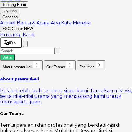
Tentang Kami
Layanan
Gagasan
Artikel
Berita & Acara
Apa Kata Mereka
ESG Center
NEW
Hubungi Kami
ID
Daftar
About prasmul-eli
Our Teams
Facilities
About prasmul-eli
Pelajari lebih jauh tentang siapa kami. Temukan misi, visi,
serta nilai-nilai utama yang mendorong kami untuk
mencapai tujuan.
Our Teams
Temui para ahli dan profesional yang berdedikasi di
balik kesuksesan kami. Mulai dari Dewan Direksi,