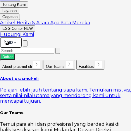
Tentang Kami
Layanan
Gagasan
Artikel
Berita & Acara
Apa Kata Mereka
ESG Center
NEW
Hubungi Kami
ID
Daftar
About prasmul-eli
Our Teams
Facilities
About prasmul-eli
Pelajari lebih jauh tentang siapa kami. Temukan misi, visi,
serta nilai-nilai utama yang mendorong kami untuk
mencapai tujuan.
Our Teams
Temui para ahli dan profesional yang berdedikasi di
balik kesuksesan kami. Mulai dari Dewan Direksi,