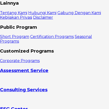
Apa Itu
Lainnya
Data Driven
Decision
Tentang Kami
Hubungi Kami
Gabung Dengan Kami
Making?
Kebijakan Privasi
Disclaimer
Manfaat
Data Driven
Public Program
Decision
Making
Short Program
Certification Programs
Seasonal
Risiko Data
Programs
Driven
Decision
Customized Programs
Making
Proses Data
Corporate Programs
Driven
Decision
Assessment Service
Making
Menentukan
objektif
Siapkan
Consulting Services
pertanyaan
survei
Mengumpulkan
dan
mengolah
ESG Center