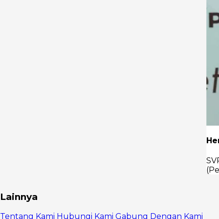
He
SV
(P
Lainnya
Tentang Kami
Hubungi Kami
Gabung Dengan Kami