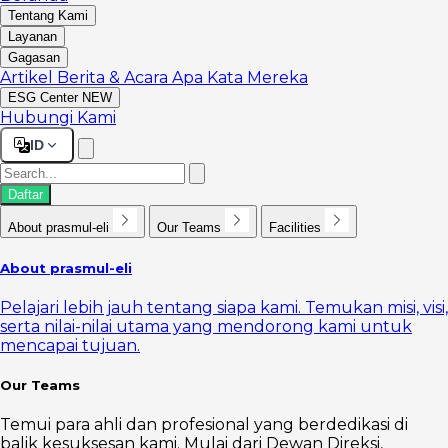
Tentang Kami
Layanan
Gagasan
Artikel
Berita & Acara
Apa Kata Mereka
ESG Center
NEW
Hubungi Kami
ID
Daftar
About prasmul-eli
Our Teams
Facilities
About prasmul-eli
Pelajari lebih jauh tentang siapa kami. Temukan misi, visi,
serta nilai-nilai utama yang mendorong kami untuk
mencapai tujuan.
Our Teams
Temui para ahli dan profesional yang berdedikasi di
balik kesuksesan kami. Mulai dari Dewan Direksi,