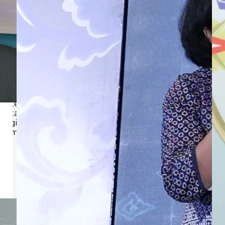
layanan wawasan) kami. Atau jika organisasi Anda
memiliki masalah terkait pengembangan strategi
jangka panjang atau pengembangan organisasi mulai
dari strategi bisnis, manajemen perubahan, hingga
pengalaman pelanggan, Consulting Services (ngelink
ke halaman layanan konsultasi) kami akan siap
membantu Anda dalam menghadapi masalah tersebut.
Kami juga menyediakan Assessment Services (ngelink
ke halaman assesment services) bagi yang ingin
mengetahui dimana posisi mereka saat ini, baik dari sisi
potensi maupun kompetensinya. Dengan memahami
peta potensi dan kompetensi mereka, akan bermanfaat
bagi pengembangan pribadi dan organisasi serta
kemajuan karir mereka.
n