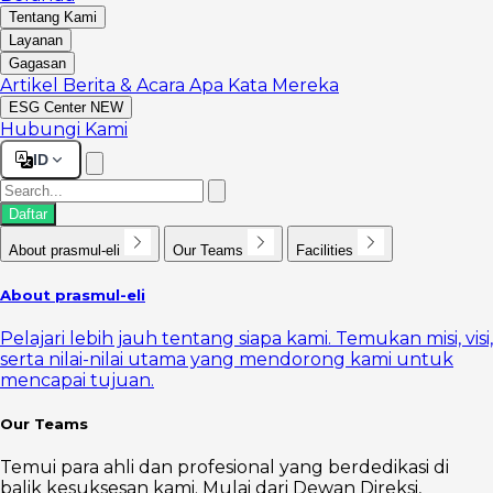
Tentang Kami
Layanan
Gagasan
Artikel
Berita & Acara
Apa Kata Mereka
ESG Center
NEW
Hubungi Kami
ID
Daftar
About prasmul-eli
Our Teams
Facilities
About prasmul-eli
Pelajari lebih jauh tentang siapa kami. Temukan misi, visi,
serta nilai-nilai utama yang mendorong kami untuk
mencapai tujuan.
Our Teams
Temui para ahli dan profesional yang berdedikasi di
balik kesuksesan kami. Mulai dari Dewan Direksi,