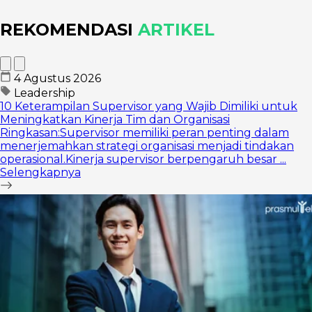
REKOMENDASI
ARTIKEL
4 Agustus 2026
Leadership
10 Keterampilan Supervisor yang Wajib Dimiliki untuk
Meningkatkan Kinerja Tim dan Organisasi
Ringkasan:Supervisor memiliki peran penting dalam
menerjemahkan strategi organisasi menjadi tindakan
operasional.Kinerja supervisor berpengaruh besar ...
Selengkapnya