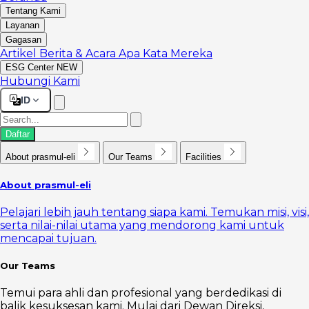
Tentang Kami
Layanan
Gagasan
Artikel
Berita & Acara
Apa Kata Mereka
ESG Center
NEW
Hubungi Kami
ID
Daftar
About prasmul-eli
Our Teams
Facilities
About prasmul-eli
Pelajari lebih jauh tentang siapa kami. Temukan misi, visi,
serta nilai-nilai utama yang mendorong kami untuk
mencapai tujuan.
Our Teams
Temui para ahli dan profesional yang berdedikasi di
balik kesuksesan kami. Mulai dari Dewan Direksi,