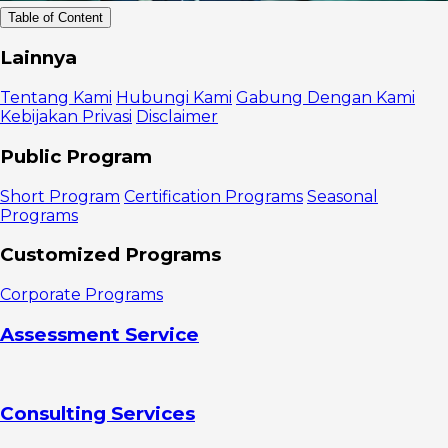
Table of Content
Apa itu
Lainnya
branded
content?
Tentang Kami
Hubungi Kami
Gabung Dengan Kami
1.
Kebijakan Privasi
Disclaimer
Mempelajari
value produk
Public Program
2. Tidak
berjualan
Short Program
Certification Programs
Seasonal
secara
Programs
langsung
3. Memiliki
Customized Programs
beragam jenis
konten
Corporate Programs
4.
Pentingnya
Assessment Service
cara bercerita
Peran
branded
content
Consulting Services
dalam strategi
marketing