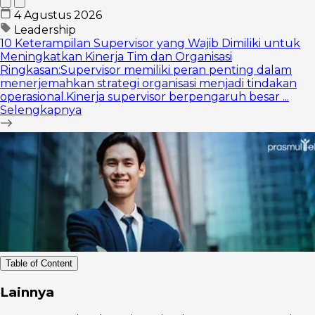
4 Agustus 2026
Leadership
10 Keterampilan Supervisor yang Wajib Dimiliki untuk
Meningkatkan Kinerja Tim dan Organisasi
Ringkasan:Supervisor memiliki peran penting dalam
menerjemahkan strategi organisasi menjadi tindakan
operasional.Kinerja supervisor berpengaruh besar ...
Selengkapnya
Table of Content
Definisi
Lainnya
Product