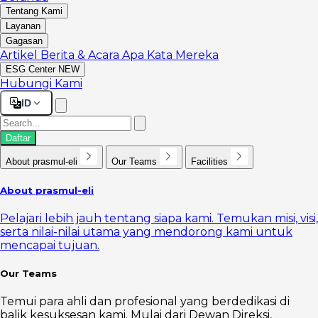
Tentang Kami
Layanan
Gagasan
Artikel
Berita & Acara
Apa Kata Mereka
ESG Center
NEW
Hubungi Kami
ID
Daftar
About prasmul-eli
Our Teams
Facilities
About prasmul-eli
Pelajari lebih jauh tentang siapa kami. Temukan misi, visi,
serta nilai-nilai utama yang mendorong kami untuk
mencapai tujuan.
Our Teams
Temui para ahli dan profesional yang berdedikasi di
balik kesuksesan kami. Mulai dari Dewan Direksi,