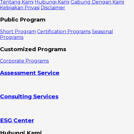
Knowledge
Tentang Kami
Hubungi Kami
Gabung Dengan Kami
Manfaat
Kebijakan Privasi
Disclaimer
Product
Knowledge
Public Program
Membantu
sales
Short Program
Certification Programs
Seasonal
memberikan
Programs
informasi
yang akurat
Customized Programs
Meningkatkan
antusiasme
Corporate Programs
dan
mendorong
Assessment Service
penjualan
Membangun
kepercayaan
pelanggan
Consulting Services
Memberikan
kesan yang
mendalam
Meningkatkan
Brand Identity
ESG Center
Elemen-
Elemen
Hubungi Kami