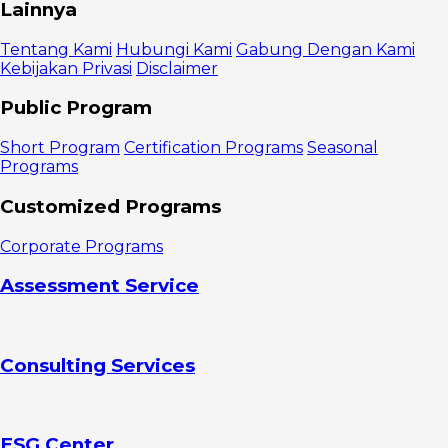
Gap
Lainnya
Kompetensi
yang Sering
Tentang Kami
Hubungi Kami
Gabung Dengan Kami
Dihadapi di
Kebijakan Privasi
Disclaimer
Divisi Supply
Chain
Public Program
Kurangnya
Kemampuan
Short Program
Certification Programs
Seasonal
Data Analytics
Programs
dan
Penguasaan
Customized Programs
Teknologi
Digital
Corporate Programs
Minimnya
Pemahaman
Assessment Service
End-to-End
Supply Chain
Keterbatasan
dalam
Consulting Services
Forecasting
dan Demand
Planning
Lemahnya
Kemampuan
ESG Center