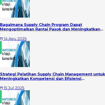
Bagaimana Supply Chain Program Dapat
Mengoptimalkan Rantai Pasok dan Meningkatkan
Profitabilitas
14 Agu 2025
Strategi Pelatihan Supply Chain Management untuk
Meningkatkan Kompetensi dan Efisiensi
Operasional Perusahaan
15 Jul 2025