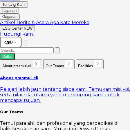
Tentang Kami
Layanan
Gagasan
Artikel
Berita & Acara
Apa Kata Mereka
ESG Center
NEW
Hubungi Kami
ID
Daftar
About prasmul-eli
Our Teams
Facilities
About prasmul-eli
Pelajari lebih jauh tentang siapa kami. Temukan misi, visi,
serta nilai-nilai utama yang mendorong kami untuk
mencapai tujuan.
Our Teams
Temui para ahli dan profesional yang berdedikasi di
balik kesuksesan kami. Mulai dari Dewan Direksi,