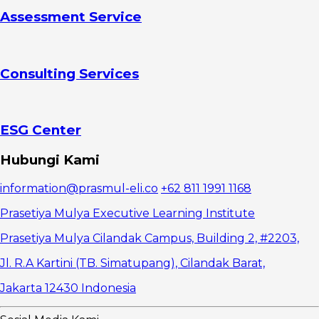
Meningkatkan
Assessment Service
Pembuatan
Keputusan
5.
Mengidentifikasi
Consulting Services
Risiko
Cara
Membuat
Budget Plan
1. Tinjau
ESG Center
Kembali
Pendapatan
Hubungi Kami
dan Kondisi
Keuangan
information@prasmul-eli.co
+62 811 1991 1168
Perusahaan
2.
Prasetiya Mulya Executive Learning Institute
Tentukan
Biaya
Prasetiya Mulya Cilandak Campus, Building 2, #2203,
Pengeluaran
Jl. R.A Kartini (TB. Simatupang), Cilandak Barat,
Tetap
3.
Jakarta 12430 Indonesia
Tentukan
Variabel
Pengeluaran