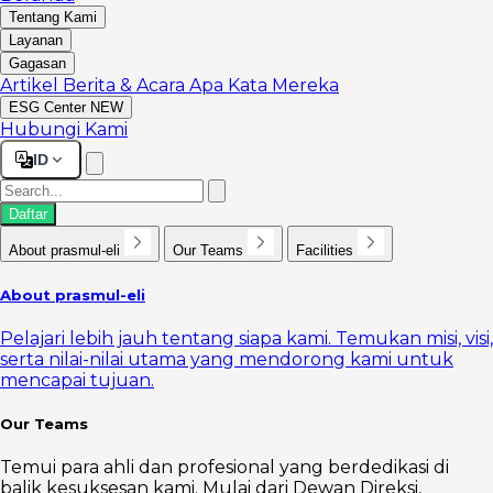
Tentang Kami
Layanan
Gagasan
Artikel
Berita & Acara
Apa Kata Mereka
ESG Center
NEW
Hubungi Kami
ID
Daftar
About prasmul-eli
Our Teams
Facilities
About prasmul-eli
Pelajari lebih jauh tentang siapa kami. Temukan misi, visi,
serta nilai-nilai utama yang mendorong kami untuk
mencapai tujuan.
Our Teams
Temui para ahli dan profesional yang berdedikasi di
balik kesuksesan kami. Mulai dari Dewan Direksi,