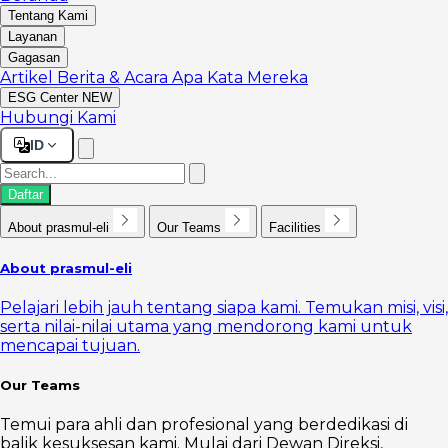
Tentang Kami
Layanan
Gagasan
Artikel
Berita & Acara
Apa Kata Mereka
ESG Center
NEW
Hubungi Kami
ID
Daftar
About prasmul-eli
Our Teams
Facilities
About prasmul-eli
Pelajari lebih jauh tentang siapa kami. Temukan misi, visi,
serta nilai-nilai utama yang mendorong kami untuk
mencapai tujuan.
Our Teams
Temui para ahli dan profesional yang berdedikasi di
balik kesuksesan kami. Mulai dari Dewan Direksi,