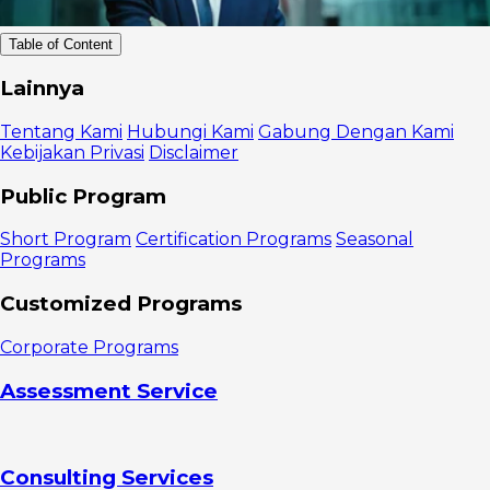
Table of Content
Pengertian
Lainnya
Self
Awareness
Tentang Kami
Hubungi Kami
Gabung Dengan Kami
Self
Kebijakan Privasi
Disclaimer
awareness
dalam
Public Program
kepemimpinan
Manfaat
Short Program
Certification Programs
Seasonal
Self
Programs
Awareness
Tipe-Tipe
Customized Programs
Self
Awareness
Corporate Programs
Ciri Orang
yang Punya
Assessment Service
Self
Awareness
Reflektif
Berempati
Consulting Services
Jeli