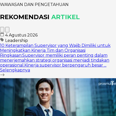
WAWASAN DAN PENGETAHUAN
REKOMENDASI
ARTIKEL
4 Agustus 2026
Leadership
10 Keterampilan Supervisor yang Wajib Dimiliki untuk
Meningkatkan Kinerja Tim dan Organisasi
Ringkasan:Supervisor memiliki peran penting dalam
menerjemahkan strategi organisasi menjadi tindakan
operasional.Kinerja supervisor berpengaruh besar ...
Selengkapnya