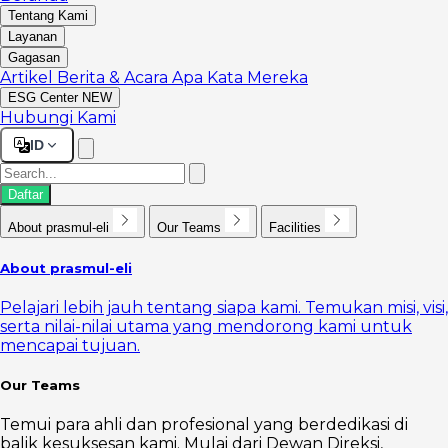
Tentang Kami
Layanan
Gagasan
Artikel
Berita & Acara
Apa Kata Mereka
ESG Center
NEW
Hubungi Kami
ID
Daftar
About prasmul-eli
Our Teams
Facilities
About prasmul-eli
Pelajari lebih jauh tentang siapa kami. Temukan misi, visi,
serta nilai-nilai utama yang mendorong kami untuk
mencapai tujuan.
Our Teams
Temui para ahli dan profesional yang berdedikasi di
balik kesuksesan kami. Mulai dari Dewan Direksi,