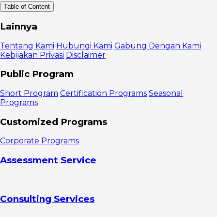
Table of Content
Definisi
Lainnya
Manajemen
Proyek
Tentang Kami
Hubungi Kami
Gabung Dengan Kami
Elemen
Kebijakan Privasi
Disclaimer
Penting
1. Sumber
Public Program
Daya
2. Waktu
Short Program
Certification Programs
Seasonal
3. Uang
Programs
4.
Cakupan
Customized Programs
Manfaat
Manajemen
Corporate Programs
Proyek
1.
Assessment Service
Mengatur
Anggaran dan
Jadwal
2.
Consulting Services
Meningkatkan
Produktivitas