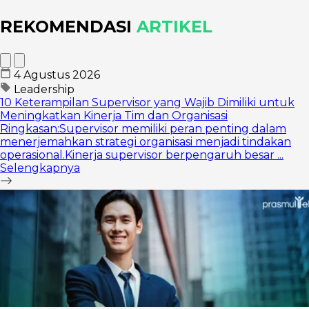
REKOMENDASI
ARTIKEL
4 Agustus 2026
Leadership
10 Keterampilan Supervisor yang Wajib Dimiliki untuk
Meningkatkan Kinerja Tim dan Organisasi
Ringkasan:Supervisor memiliki peran penting dalam
menerjemahkan strategi organisasi menjadi tindakan
operasional.Kinerja supervisor berpengaruh besar ...
Selengkapnya