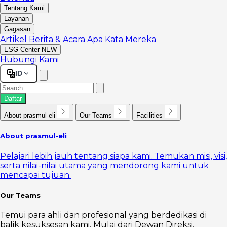
Tentang Kami
Layanan
Gagasan
Artikel
Berita & Acara
Apa Kata Mereka
ESG Center
NEW
Hubungi Kami
ID
Daftar
About prasmul-eli
Our Teams
Facilities
About prasmul-eli
Pelajari lebih jauh tentang siapa kami. Temukan misi, visi,
serta nilai-nilai utama yang mendorong kami untuk
mencapai tujuan.
Our Teams
Temui para ahli dan profesional yang berdedikasi di
balik kesuksesan kami. Mulai dari Dewan Direksi,