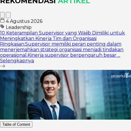
REKOMENDASI
ARTIKEL
4 Agustus 2026
Leadership
10 Keterampilan Supervisor yang Wajib Dimiliki untuk
Meningkatkan Kinerja Tim dan Organisasi
Ringkasan:Supervisor memiliki peran penting dalam
menerjemahkan strategi organisasi menjadi tindakan
operasional.Kinerja supervisor berpengaruh besar ...
Selengkapnya
Table of Content