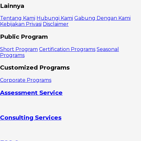
Apa itu
Lainnya
metriks e-
commerce?
Tentang Kami
Hubungi Kami
Gabung Dengan Kami
Macam-
Kebijakan Privasi
Disclaimer
macam istilah
metriks e-
Public Program
commerce
1.
Short Program
Certification Programs
Seasonal
Conversion
Programs
rate
2.
Customized Programs
Customer
lifetime value
Corporate Programs
3. Average
order value
Assessment Service
4.
Customer
acquisition
costs
Consulting Services
5. Bounce
rate
6. Click-
through rate