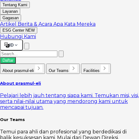
Tentang Kami
Layanan
Gagasan
Artikel
Berita & Acara
Apa Kata Mereka
ESG Center
NEW
Hubungi Kami
ID
Daftar
About prasmul-eli
Our Teams
Facilities
About prasmul-eli
Pelajari lebih jauh tentang siapa kami. Temukan misi, visi,
serta nilai-nilai utama yang mendorong kami untuk
mencapai tujuan.
Our Teams
Temui para ahli dan profesional yang berdedikasi di
balik kesuksesan kami. Mulai dari Dewan Direksi,