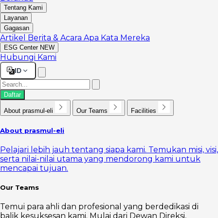
Tentang Kami
Layanan
Gagasan
Artikel
Berita & Acara
Apa Kata Mereka
ESG Center
NEW
Hubungi Kami
ID
Daftar
About prasmul-eli
Our Teams
Facilities
About prasmul-eli
Pelajari lebih jauh tentang siapa kami. Temukan misi, visi,
serta nilai-nilai utama yang mendorong kami untuk
mencapai tujuan.
Our Teams
Temui para ahli dan profesional yang berdedikasi di
balik kesuksesan kami. Mulai dari Dewan Direksi,