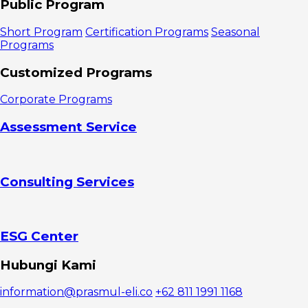
Public Program
retention
1. Retensi
Short Program
Certification Programs
Seasonal
lebih murah
Programs
daripada
akuisisi
Customized Programs
2.
Pelanggan
Corporate Programs
yang loyal
lebih
Assessment Service
menguntungkan
3. Brand
Anda akan
lebih
Consulting Services
menonjol
4.
Meningkatkan
rekomendasi
dari mulut ke
ESG Center
mulut
5.
Hubungi Kami
Pelanggan
yang aktif
information@prasmul-eli.co
+62 811 1991 1168
memberikan