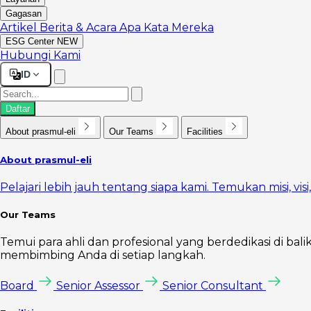
Gagasan
Artikel
Berita & Acara
Apa Kata Mereka
ESG Center
NEW
Hubungi Kami
ID
Daftar
About prasmul-eli
Our Teams
Facilities
About prasmul-eli
Pelajari lebih jauh tentang siapa kami. Temukan misi, vi
Our Teams
Temui para ahli dan profesional yang berdedikasi di bal
membimbing Anda di setiap langkah.
Board
Senior Assessor
Senior Consultant