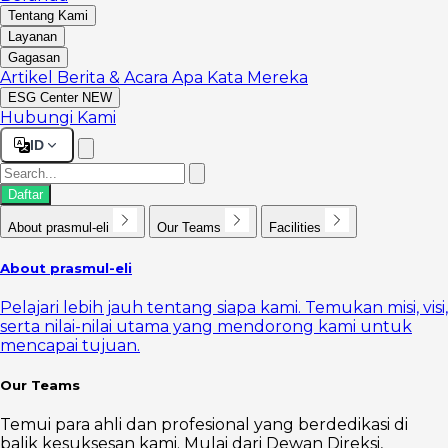
Tentang Kami
Layanan
Gagasan
Artikel
Berita & Acara
Apa Kata Mereka
ESG Center
NEW
Hubungi Kami
ID
Daftar
About prasmul-eli
Our Teams
Facilities
About prasmul-eli
Pelajari lebih jauh tentang siapa kami. Temukan misi, visi,
serta nilai-nilai utama yang mendorong kami untuk
mencapai tujuan.
Our Teams
Temui para ahli dan profesional yang berdedikasi di
balik kesuksesan kami. Mulai dari Dewan Direksi,