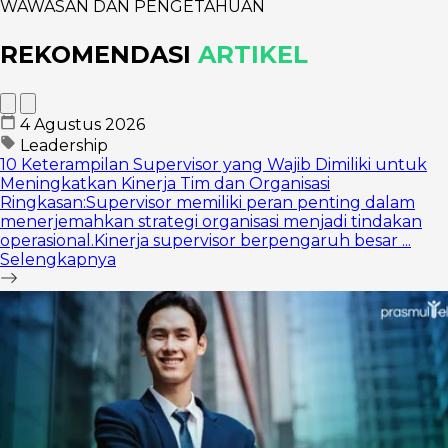
WAWASAN DAN PENGETAHUAN
REKOMENDASI
ARTIKEL
4 Agustus 2026
Leadership
10 Keterampilan Supervisor yang Wajib Dimiliki untuk
Meningkatkan Kinerja Tim dan Organisasi
Ringkasan:Supervisor memiliki peran penting dalam
menerjemahkan strategi organisasi menjadi tindakan
operasional.Kinerja supervisor berpengaruh besar ...
Selengkapnya