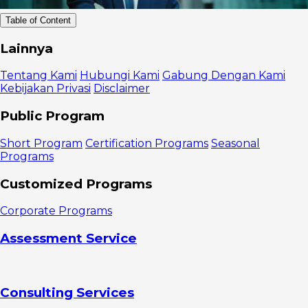
Table of Content
Definisi
Lainnya
Konsinyasi
Cara Kerja
Tentang Kami
Hubungi Kami
Gabung Dengan Kami
Konsinyasi
Kebijakan Privasi
Disclaimer
Kelebihan
Bagi
Public Program
Consignee
Modal
Short Program
Certification Programs
Seasonal
Tenaga
Programs
Minim
Kerugian
Customized Programs
Kerjasama
dengan
Corporate Programs
Berbagai
Pihak
Assessment Service
Kekurangan
Bagi
Consignee
Tidak Ada
Consulting Services
Penjualan,
Tidak Ada