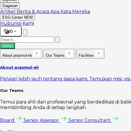
Gagasan
Artikel
Berita & Acara
Apa Kata Mereka
ESG Center
NEW
Hubungi Kami
ID
Daftar
About prasmul-eli
Our Teams
Facilities
About prasmul-eli
Pelajari lebih jauh tentang siapa kami. Temukan misi, vi
Our Teams
Temui para ahli dan profesional yang berdedikasi di bal
membimbing Anda di setiap langkah.
Board
Senior Assessor
Senior Consultant