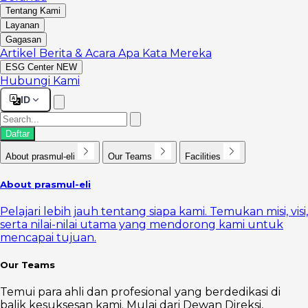
Tentang Kami
Layanan
Gagasan
Artikel
Berita & Acara
Apa Kata Mereka
ESG Center
NEW
Hubungi Kami
ID
Daftar
About prasmul-eli
Our Teams
Facilities
About prasmul-eli
Pelajari lebih jauh tentang siapa kami. Temukan misi, visi,
serta nilai-nilai utama yang mendorong kami untuk
mencapai tujuan.
Our Teams
Temui para ahli dan profesional yang berdedikasi di
balik kesuksesan kami. Mulai dari Dewan Direksi,