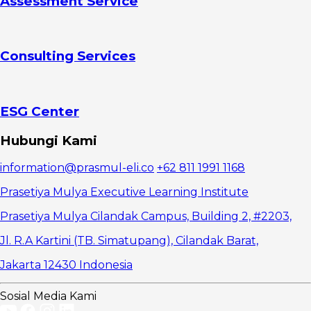
Assessment Service
5.
Pelatihan
Unlock Your
Leadership
Consulting Services
Potential
6.
Pelatihan
Neuro
Leadership
ESG Center
7.
Pelatihan C-
Hubungi Kami
Level
Leadership
information@prasmul-eli.co
+62 811 1991 1168
Apakah
Anda Siap
Prasetiya Mulya Executive Learning Institute
Menginvestasikan
Waktu Untuk
Prasetiya Mulya Cilandak Campus, Building 2, #2203,
Meningkatkan
Jl. R.A Kartini (TB. Simatupang), Cilandak Barat,
Leadership
Anda?
Jakarta 12430 Indonesia
Sosial Media Kami