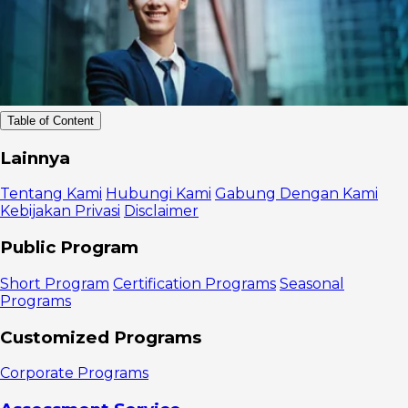
Table of Content
1.
Lainnya
Pelatihan Self
Leadership
Tentang Kami
Hubungi Kami
Gabung Dengan Kami
2.
Kebijakan Privasi
Disclaimer
Pelatihan
Team
Public Program
Leadership
3.
Short Program
Certification Programs
Seasonal
Pelatihan First
Programs
Line
Leadership
Customized Programs
4.
Pelatihan
Corporate Programs
Transformational
Leadership