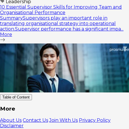
Leadership
10 Essential Supervisor Skills for Improving Team and
Organisational Performance
SummarySupervisors play an important role in
translating organisational strategy into operational
action.Supervisor performance has a significant impa...
More
Table of Content
Kenali
More
Audiens Anda
Lakukan
About Us
Contact Us
Join With Us
Privacy Policy
Check-in
Disclaimer