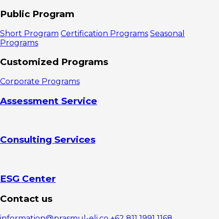
Virtual
Membuat
Public Program
Hot Seat
Virtual
Short Program
Certification Programs
Seasonal
Pechakucha
Programs
Jeda atau
Istirahat
Customized Programs
Game
atau
Corporate Programs
Permainan
Flipped
Assessment Service
Model
Meeting
Consulting Services
ESG Center
Contact us
information@prasmul-eli.co
+62 811 1991 1168