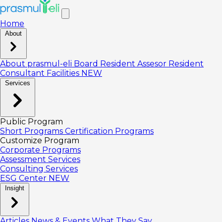
Home
About
About prasmul-eli
Board
Resident Assesor
Resident
Consultant
Facilities
NEW
Services
Public Program
Short Programs
Certification Programs
Customize Program
Corporate Programs
Assessment Services
Consulting Services
ESG Center
NEW
Insight
Articles
News & Events
What They Say