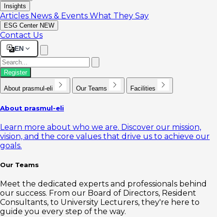
Insights
Articles
News & Events
What They Say
ESG Center
NEW
Contact Us
EN
Register
About prasmul-eli
Our Teams
Facilities
About prasmul-eli
Learn more about who we are. Discover our mission,
vision, and the core values that drive us to achieve our
goals.
Our Teams
Meet the dedicated experts and professionals behind
our success. From our Board of Directors, Resident
Consultants, to University Lecturers, they're here to
guide you every step of the way.