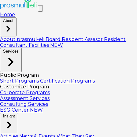
Home
About
About prasmul-eli
Board
Resident Assesor
Resident
Consultant
Facilities
NEW
Services
Public Program
Short Programs
Certification Programs
Customize Program
Corporate Programs
Assessment Services
Consulting Services
ESG Center
NEW
Insight
Articles
News & Events
What They Say