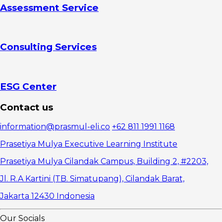
assessment
Assessment Service
bagi
karyawan
Mendapatkan
masukan dari
Consulting Services
rekan satu
tim
Tempatkan
karyawan
pada situasi
ESG Center
nyata
Bermain
Contact us
business
game
information@prasmul-eli.co
+62 811 1991 1168
Meminta
masukan
Prasetiya Mulya Executive Learning Institute
klien
Prasetiya Mulya Cilandak Campus, Building 2, #2203,
Jl. R.A Kartini (TB. Simatupang), Cilandak Barat,
Jakarta 12430 Indonesia
Our Socials