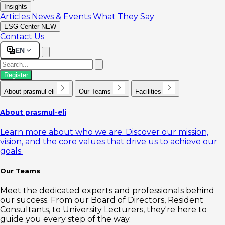
Insights
Articles
News & Events
What They Say
ESG Center
NEW
Contact Us
EN
Register
About prasmul-eli
Our Teams
Facilities
About prasmul-eli
Learn more about who we are. Discover our mission,
vision, and the core values that drive us to achieve our
goals.
Our Teams
Meet the dedicated experts and professionals behind
our success. From our Board of Directors, Resident
Consultants, to University Lecturers, they're here to
guide you every step of the way.