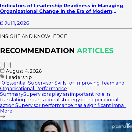
Indicators of Leadership Readiness in Managing
Organizational Change in the Era of Modern
Business Transformation
Jul 1, 2026
INSIGHT AND KNOWLEDGE
RECOMMENDATION
ARTICLES
August 4, 2026
Leadership
10 Essential Supervisor Skills for Improving Team and
Organisational Performance
SummarySupervisors play an important role in
translating organisational strategy into operational
action.Supervisor performance has a significant impa...
More