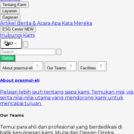
Tentang Kami
Layanan
Gagasan
Artikel
Berita & Acara
Apa Kata Mereka
ESG Center
NEW
Hubungi Kami
ID
Daftar
About prasmul-eli
Our Teams
Facilities
About prasmul-eli
Pelajari lebih jauh tentang siapa kami. Temukan misi, visi,
serta nilai-nilai utama yang mendorong kami untuk
mencapai tujuan.
Our Teams
Temui para ahli dan profesional yang berdedikasi di
balik kesuksesan kami. Mulai dari Dewan Direksi,