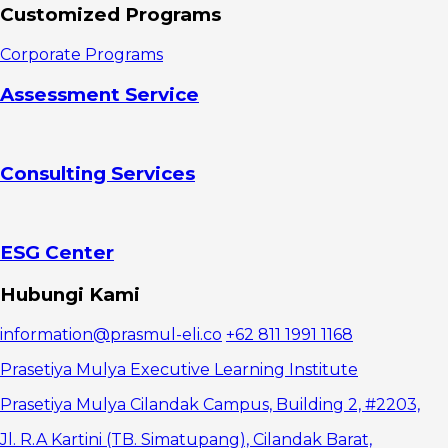
Kepemimpinan
Customized Programs
Demokratis
Peningkatan
Corporate Programs
produktivitas
Peningkatan
Assessment Service
moral
Mendorong
kreativitas
Melibatkan
Consulting Services
penilaian
kembali
Kekurangan
Gaya
Kepemimpinan
ESG Center
Demokratis
Komunikasi
Hubungi Kami
yang
kompleks
information@prasmul-eli.co
+62 811 1991 1168
Overlapping
ide dan opini
Prasetiya Mulya Executive Learning Institute
Keterbatasan
kemampuan
Prasetiya Mulya Cilandak Campus, Building 2, #2203,
problem
Jl. R.A Kartini (TB. Simatupang), Cilandak Barat,
solving