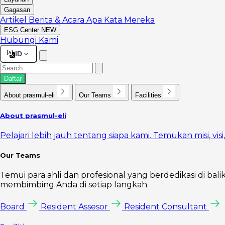
Gagasan
Artikel
Berita & Acara
Apa Kata Mereka
ESG Center
NEW
Hubungi Kami
ID
Daftar
About prasmul-eli
Our Teams
Facilities
About prasmul-eli
Pelajari lebih jauh tentang siapa kami. Temukan misi, vi
Our Teams
Temui para ahli dan profesional yang berdedikasi di bal
membimbing Anda di setiap langkah.
Board
Resident Assesor
Resident Consultant