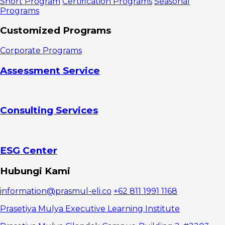
Short Program
Certification Programs
Seasonal
1.
Programs
Strategic
Thinking
Customized Programs
Berfokus
pada Arah
Corporate Programs
dan Masa
Depan
Assessment Service
Organisasi
2. Decision
Making
Berfokus
Consulting Services
pada
Ketepatan
dan
Kecepatan
Pengambilan
ESG Center
Keputusan
Manfaat
Hubungi Kami
Alat Ukur
Strategic
information@prasmul-eli.co
+62 811 1991 1168
Thinking dan
Decision
Prasetiya Mulya Executive Learning Institute
Making di