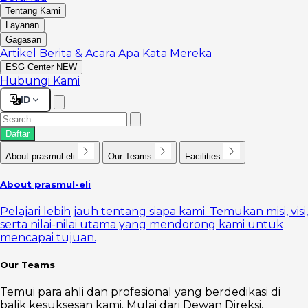
Tentang Kami
Layanan
Gagasan
Artikel
Berita & Acara
Apa Kata Mereka
ESG Center
NEW
Hubungi Kami
ID
Daftar
About prasmul-eli
Our Teams
Facilities
About prasmul-eli
Pelajari lebih jauh tentang siapa kami. Temukan misi, visi,
serta nilai-nilai utama yang mendorong kami untuk
mencapai tujuan.
Our Teams
Temui para ahli dan profesional yang berdedikasi di
balik kesuksesan kami. Mulai dari Dewan Direksi,