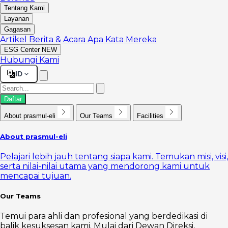
Tentang Kami
Layanan
Gagasan
Artikel
Berita & Acara
Apa Kata Mereka
ESG Center
NEW
Hubungi Kami
ID
Daftar
About prasmul-eli
Our Teams
Facilities
About prasmul-eli
Pelajari lebih jauh tentang siapa kami. Temukan misi, visi,
serta nilai-nilai utama yang mendorong kami untuk
mencapai tujuan.
Our Teams
Temui para ahli dan profesional yang berdedikasi di
balik kesuksesan kami. Mulai dari Dewan Direksi,