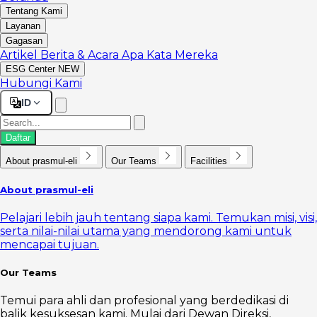
Tentang Kami
Layanan
Gagasan
Artikel
Berita & Acara
Apa Kata Mereka
ESG Center
NEW
Hubungi Kami
ID
Daftar
About prasmul-eli
Our Teams
Facilities
About prasmul-eli
Pelajari lebih jauh tentang siapa kami. Temukan misi, visi,
serta nilai-nilai utama yang mendorong kami untuk
mencapai tujuan.
Our Teams
Temui para ahli dan profesional yang berdedikasi di
balik kesuksesan kami. Mulai dari Dewan Direksi,