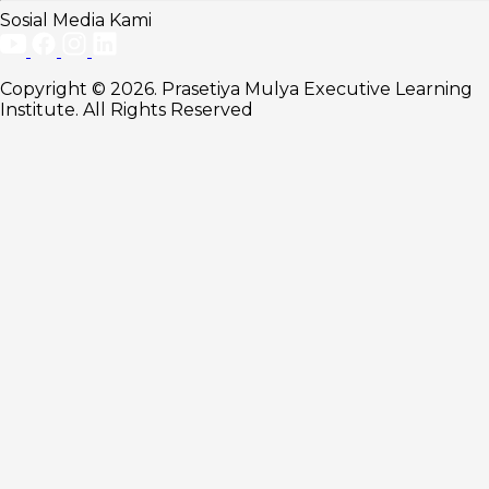
Mencapai
Sosial Media Kami
Kesepakatan
Negosiasi
yang Ideal
Copyright © 2026. Prasetiya Mulya Executive Learning
1.
Institute. All Rights Reserved
Persiapan (
Preparation )
yang
Komprehensif
2.
Komunikasi
yang Efektif
3. Fokus
pada Value
Creation
FAQ:
Karakteristik
dan Syarat
Kesepakatan
Negosiasi
1. Apa itu
kesepakatan
negosiasi yang