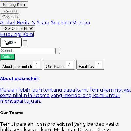
Tentang Kami
Layanan
Gagasan
Artikel
Berita & Acara
Apa Kata Mereka
ESG Center
NEW
Hubungi Kami
ID
Daftar
About prasmul-eli
Our Teams
Facilities
About prasmul-eli
Pelajari lebih jauh tentang siapa kami. Temukan misi, visi,
serta nilai-nilai utama yang mendorong kami untuk
mencapai tujuan.
Our Teams
Temui para ahli dan profesional yang berdedikasi di
balik kesuksesan kami. Mulai dari Dewan Direksi,