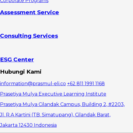
Corporate Programs
3. Dapat
Diimplementasikan
Assessment Service
(
Implementable
Agreement )
Syarat-
Consulting Services
Syarat
Kesepakatan
Negosiasi
yang
Berkualitas
ESG Center
1.
Kejelasan (
Hubungi Kami
Clarity ) dalam
Kesepakatan
information@prasmul-eli.co
+62 811 1991 1168
2.
Komitmen (
Prasetiya Mulya Executive Learning Institute
Commitment
) dari Kedua
Prasetiya Mulya Cilandak Campus, Building 2, #2203,
Pihak
Jl. R.A Kartini (TB. Simatupang), Cilandak Barat,
3.
Legalitas dan
Jakarta 12430 Indonesia
Compliance
Strategi