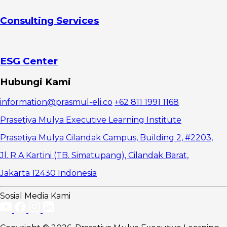
Kredibilitas
Profesional
Consulting Services
Risiko
Tanpa
Mengomunikasikan
Value
Proposition
ESG Center
Saat Negosiasi
bagi Manajer
Hubungi Kami
1.
Negosiasi
information@prasmul-eli.co
+62 811 1991 1168
Berubah
Menjadi
Prasetiya Mulya Executive Learning Institute
Perang Harga
2.
Prasetiya Mulya Cilandak Campus, Building 2, #2203,
Hilangnya
Jl. R.A Kartini (TB. Simatupang), Cilandak Barat,
Peluang
Hubungan
Jakarta 12430 Indonesia
Jangka
Panjang
Cara
Sosial Media Kami
Manajer
Mengomunikasikan
Value