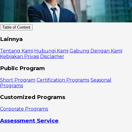
Table of Content
Ringkasan:
Lainnya
Kenapa
Mengomunikasikan
Tentang Kami
Hubungi Kami
Gabung Dengan Kami
Value
Kebijakan Privasi
Disclaimer
Proposition
Penting Saat
Public Program
Negosiasi
1.
Short Program
Certification Programs
Seasonal
Membantu
Programs
Lawan
Negosiasi
Customized Programs
Memahami
Dampak Bisnis
Corporate Programs
2.
Membangun
Assessment Service
Kepercayaan
dan