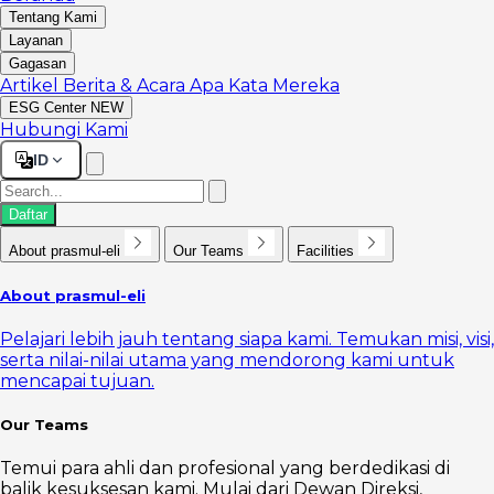
Tentang Kami
Layanan
Gagasan
Artikel
Berita & Acara
Apa Kata Mereka
ESG Center
NEW
Hubungi Kami
ID
Daftar
About prasmul-eli
Our Teams
Facilities
About prasmul-eli
Pelajari lebih jauh tentang siapa kami. Temukan misi, visi,
serta nilai-nilai utama yang mendorong kami untuk
mencapai tujuan.
Our Teams
Temui para ahli dan profesional yang berdedikasi di
balik kesuksesan kami. Mulai dari Dewan Direksi,