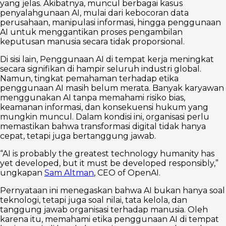
yang jelas. Akibatnya, muncul berbagai kasus
penyalahgunaan AI, mulai dari kebocoran data
perusahaan, manipulasi informasi, hingga penggunaan
AI untuk menggantikan proses pengambilan
keputusan manusia secara tidak proporsional.
Di sisi lain, Penggunaan AI di tempat kerja meningkat
secara signifikan di hampir seluruh industri global.
Namun, tingkat pemahaman terhadap etika
penggunaan AI masih belum merata. Banyak karyawan
menggunakan AI tanpa memahami risiko bias,
keamanan informasi, dan konsekuensi hukum yang
mungkin muncul. Dalam kondisi ini, organisasi perlu
memastikan bahwa transformasi digital tidak hanya
cepat, tetapi juga bertanggung jawab.
“AI is probably the greatest technology humanity has
yet developed, but it must be developed responsibly,”
ungkapan
Sam Altman
, CEO of OpenAI.
Pernyataan ini menegaskan bahwa AI bukan hanya soal
teknologi, tetapi juga soal nilai, tata kelola, dan
tanggung jawab organisasi terhadap manusia. Oleh
karena itu, memahami etika penggunaan AI di tempat