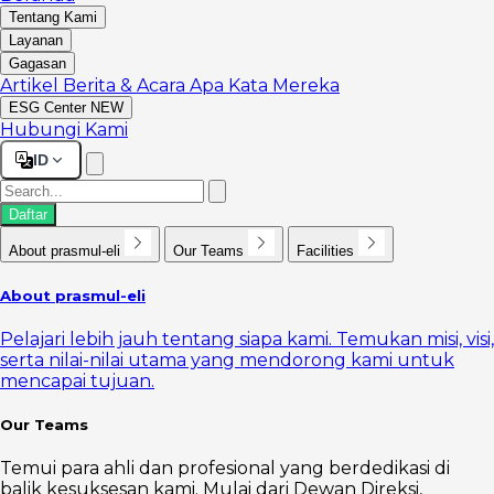
Tentang Kami
Layanan
Gagasan
Artikel
Berita & Acara
Apa Kata Mereka
ESG Center
NEW
Hubungi Kami
ID
Daftar
About prasmul-eli
Our Teams
Facilities
About prasmul-eli
Pelajari lebih jauh tentang siapa kami. Temukan misi, visi,
serta nilai-nilai utama yang mendorong kami untuk
mencapai tujuan.
Our Teams
Temui para ahli dan profesional yang berdedikasi di
balik kesuksesan kami. Mulai dari Dewan Direksi,