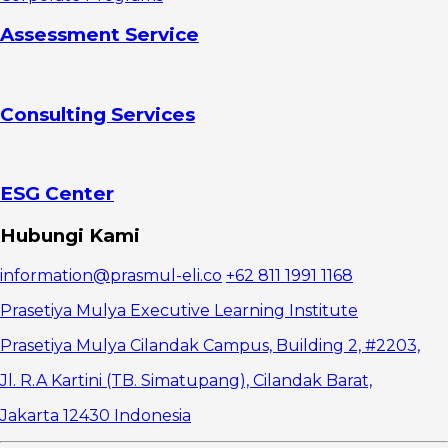
Kompetensi
Digital
Assessment Service
3. Risiko
Etika dan
Keamanan
Data
Consulting Services
Tahapan
Strategi
Adopsi AI di
Tempat Kerja
1.
ESG Center
Menentukan
Tujuan dan
Hubungi Kami
Use Case AI
2.
information@prasmul-eli.co
+62 811 1991 1168
Membangun
AI Literacy
Prasetiya Mulya Executive Learning Institute
dan Budaya
Kolaborasi
Prasetiya Mulya Cilandak Campus, Building 2, #2203,
3.
Jl. R.A Kartini (TB. Simatupang), Cilandak Barat,
Implementasi
Bertahap dan
Jakarta 12430 Indonesia
Evaluasi
Berkelanjutan