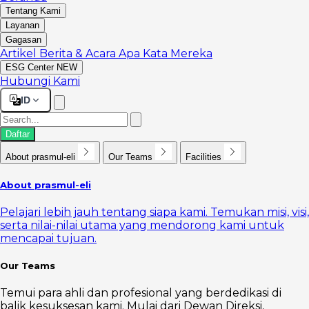
Tentang Kami
Layanan
Gagasan
Artikel
Berita & Acara
Apa Kata Mereka
ESG Center
NEW
Hubungi Kami
ID
Daftar
About prasmul-eli
Our Teams
Facilities
About prasmul-eli
Pelajari lebih jauh tentang siapa kami. Temukan misi, visi,
serta nilai-nilai utama yang mendorong kami untuk
mencapai tujuan.
Our Teams
Temui para ahli dan profesional yang berdedikasi di
balik kesuksesan kami. Mulai dari Dewan Direksi,