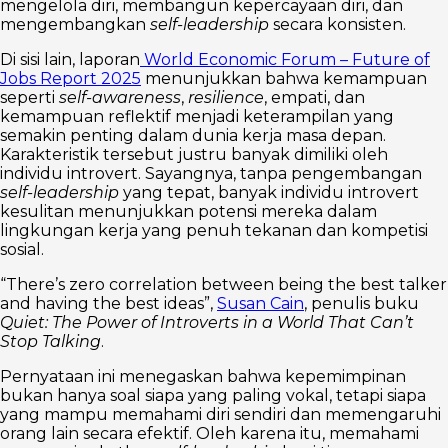
mengelola diri, membangun kepercayaan diri, dan
mengembangkan
self-leadership
secara konsisten.
Di sisi lain, laporan
World Economic Forum – Future of
Jobs Report 2025
menunjukkan bahwa kemampuan
seperti
self-awareness
,
resilience
, empati, dan
kemampuan reflektif menjadi keterampilan yang
semakin penting dalam dunia kerja masa depan.
Karakteristik tersebut justru banyak dimiliki oleh
individu introvert. Sayangnya, tanpa pengembangan
self-leadership
yang tepat, banyak individu introvert
kesulitan menunjukkan potensi mereka dalam
lingkungan kerja yang penuh tekanan dan kompetisi
sosial.
“There’s zero correlation between being the best talker
and having the best ideas”,
Susan Cain
, penulis buku
Quiet: The Power of Introverts in a World That Can’t
Stop Talking
.
Pernyataan ini menegaskan bahwa kepemimpinan
bukan hanya soal siapa yang paling vokal, tetapi siapa
yang mampu memahami diri sendiri dan memengaruhi
orang lain secara efektif. Oleh karena itu, memahami