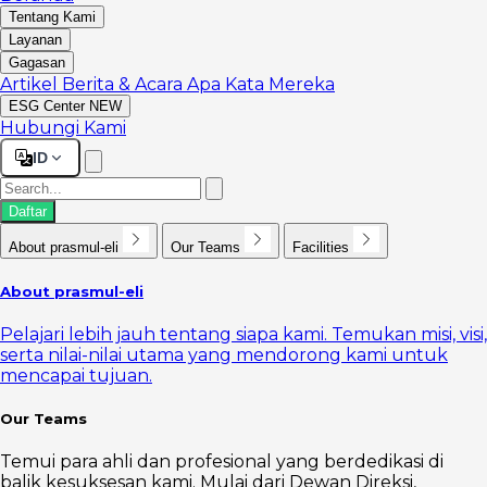
Tentang Kami
Layanan
Gagasan
Artikel
Berita & Acara
Apa Kata Mereka
ESG Center
NEW
Hubungi Kami
ID
Daftar
About prasmul-eli
Our Teams
Facilities
About prasmul-eli
Pelajari lebih jauh tentang siapa kami. Temukan misi, visi,
serta nilai-nilai utama yang mendorong kami untuk
mencapai tujuan.
Our Teams
Temui para ahli dan profesional yang berdedikasi di
balik kesuksesan kami. Mulai dari Dewan Direksi,