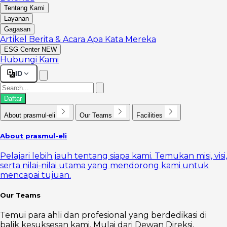
Tentang Kami
Layanan
Gagasan
Artikel
Berita & Acara
Apa Kata Mereka
ESG Center
NEW
Hubungi Kami
ID
Daftar
About prasmul-eli
Our Teams
Facilities
About prasmul-eli
Pelajari lebih jauh tentang siapa kami. Temukan misi, visi,
serta nilai-nilai utama yang mendorong kami untuk
mencapai tujuan.
Our Teams
Temui para ahli dan profesional yang berdedikasi di
balik kesuksesan kami. Mulai dari Dewan Direksi,