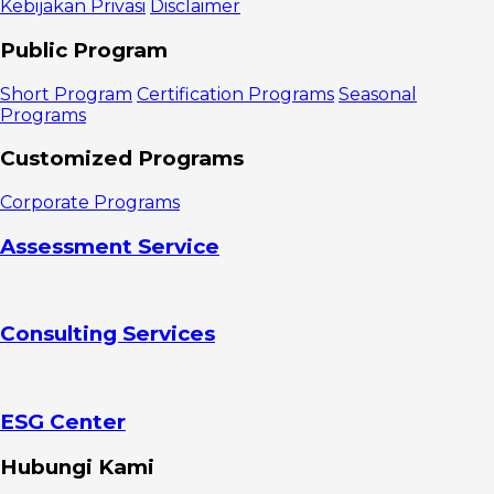
Kebijakan Privasi
Disclaimer
dalam
Negosiasi
Public Program
Apa Itu
Posisi (
Short Program
Certification Programs
Seasonal
Position )
Programs
dalam
Negosiasi?
Customized Programs
Apa Itu
Kepentingan (
Corporate Programs
Interest )
dalam
Assessment Service
Negosiasi?
Dampak
Fokus pada
Posisi vs
Consulting Services
Kepentingan
dalam Hasil
Negosiasi
Risiko
Negosiasi
ESG Center
Berbasis Posisi
( Position-
Hubungi Kami
Based