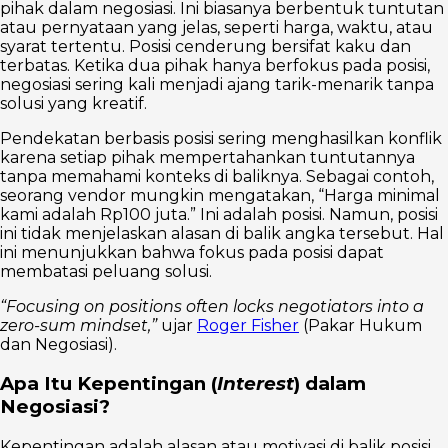
pihak dalam negosiasi. Ini biasanya berbentuk tuntutan
atau pernyataan yang jelas, seperti harga, waktu, atau
syarat tertentu. Posisi cenderung bersifat kaku dan
terbatas. Ketika dua pihak hanya berfokus pada posisi,
negosiasi sering kali menjadi ajang tarik-menarik tanpa
solusi yang kreatif.
Pendekatan berbasis posisi sering menghasilkan konflik
karena setiap pihak mempertahankan tuntutannya
tanpa memahami konteks di baliknya. Sebagai contoh,
seorang vendor mungkin mengatakan, “Harga minimal
kami adalah Rp100 juta.” Ini adalah posisi. Namun, posisi
ini tidak menjelaskan alasan di balik angka tersebut. Hal
ini menunjukkan bahwa fokus pada posisi dapat
membatasi peluang solusi.
“Focusing on positions often locks negotiators into a
zero-sum mindset,”
ujar
Roger Fisher
(Pakar Hukum
dan Negosiasi).
Apa Itu Kepentingan (
Interest
) dalam
Negosiasi?
Kepentingan adalah alasan atau motivasi di balik posisi