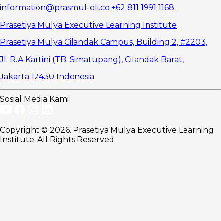
Negotiation )
information@prasmul-eli.co
+62 811 1991 1168
Keunggulan
Negosiasi
Prasetiya Mulya Executive Learning Institute
Berbasis
Kepentingan (
Prasetiya Mulya Cilandak Campus, Building 2, #2203,
Interest-
Jl. R.A Kartini (TB. Simatupang), Cilandak Barat,
Based
Negotiation )
Jakarta 12430 Indonesia
Strategi
Praktis
Mengidentifikasi
Sosial Media Kami
dan
Mengelola
Posisi serta
Copyright © 2026. Prasetiya Mulya Executive Learning
Kepentingan
Institute. All Rights Reserved
1. Teknik
Menggali
Kepentingan
di Balik Posisi
2.
Mengubah
Posisi menjadi
Solusi
Berbasis